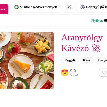
VisitMe kedvezmények
Pontgyűjtő k
ress
Nyitva:
09
Aranytölgy
Kávézó 🚀
Reggeli
Kávé
Burge
5.0
5 -ból