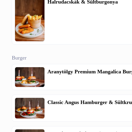
Halrudacskák & Sültburgonya
Burger
Aranytölgy Premium Mangalica Bur
Classic Angus Hamburger & Sültkr