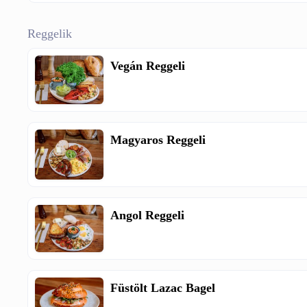
Reggelik
Vegán Reggeli
Magyaros Reggeli
Angol Reggeli
Füstölt Lazac Bagel