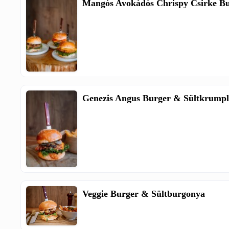
Mangós Avokádós Chrispy Csirke B
Genezis Angus Burger & Sültkrumpl
Veggie Burger & Sültburgonya