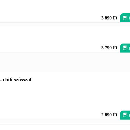
3 890 Ft
3 790 Ft
chili szósszal
2 890 Ft