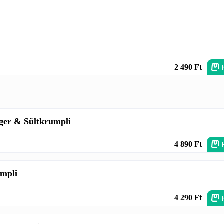
2 490 Ft
ger & Sültkrumpli
4 890 Ft
umpli
4 290 Ft