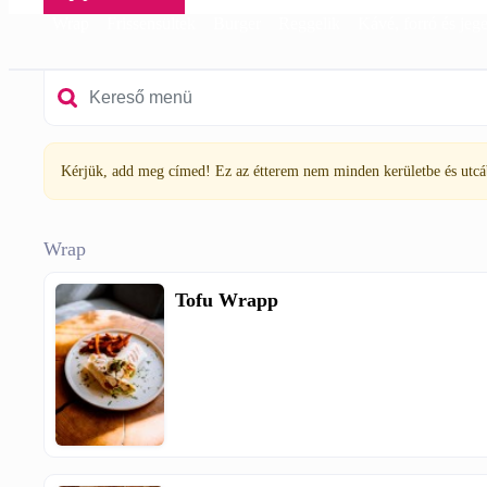
Wrap
Frissensültek
Burger
Reggelik
Kávé, forró és jege
Kérjük, add meg címed! Ez az étterem nem minden kerületbe és utcába
Wrap
Tofu Wrapp