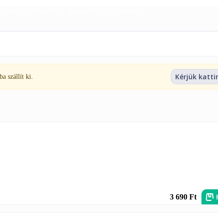
s italok
Smoothie
Desszertek
Limonádék
Kérjük katti
 szállít ki.
3 690 Ft