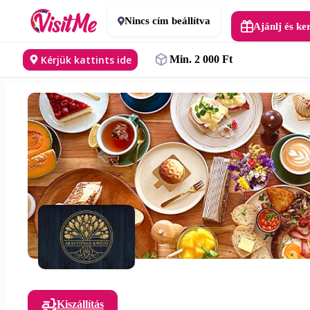
Nincs cím beállítva
Ajánlj és ke
Kérjük kattints ide
Min. 2 000 Ft
Kiszállítás