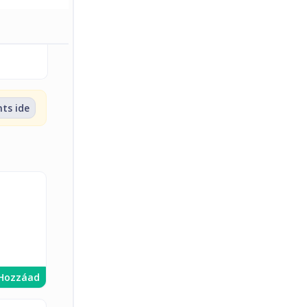
nts ide
Hozzáad