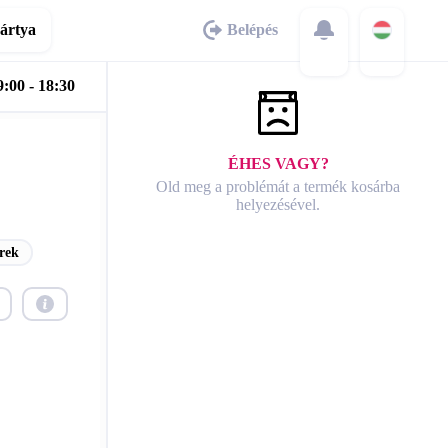
ártya
Belépés
:00 - 18:30
ÉHES VAGY?
Old meg a problémát a termék kosárba
helyezésével.
rek