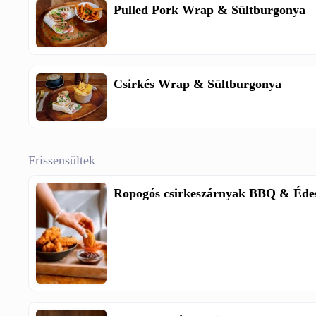
Pulled Pork Wrap & Sültburgonya
Csirkés Wrap & Sültburgonya
Frissensültek
Ropogós csirkeszárnyak BBQ & Édes 