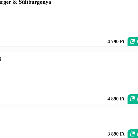
urger & Sültburgonya
4 790 Ft
i
4 890 Ft
3 890 Ft