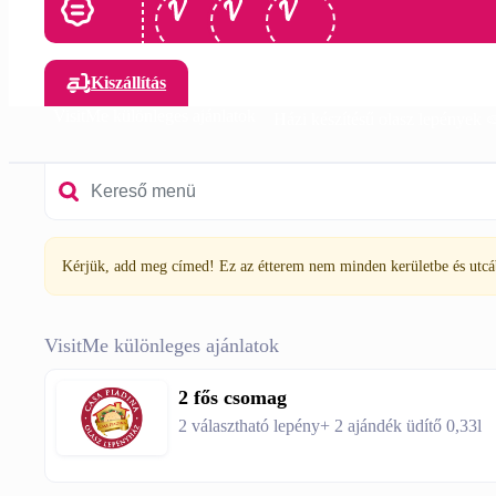
Kiszállítás
VisitMe különleges ajánlatok
Házi készítésű olasz lepények 
Kérjük, add meg címed! Ez az étterem nem minden kerületbe és utcába
VisitMe különleges ajánlatok
2 fős csomag
2 választható lepény+ 2 ajándék üdítő 0,33l