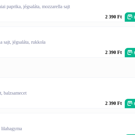
iai paprika, jégsaláta, mozzarella sajt
2 390 Ft
 sajt, jégsaláta, rukkola
2 390 Ft
jt, balzsamecet
2 390 Ft
, lilahagyma