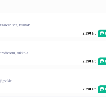
zarella sajt, rukkola
2 390 Ft
 paradicsom, rukkola
2 390 Ft
 jégsaláta
2 390 Ft