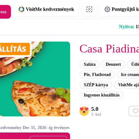
VisitMe kedvezmények
Pontgyűjtő k
ress
Nyitva:
11
Casa Piadin
Saláta
Desszert
Üdí
Pie, Flatbread
Ice cream
SZÉP kártya
VisitMe aj
Ingyenes kiszállítás
5.0
5 -ból
kedvezmény Dec 31, 2026 -ig érvényes