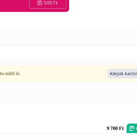
500 Ft
Saláták 🥗
Üdítők
De
🫓
Fitt Piadina - teljes kiőrlésű lepények 🫓
Kérjük katti
 szállít ki.
9 700 Ft