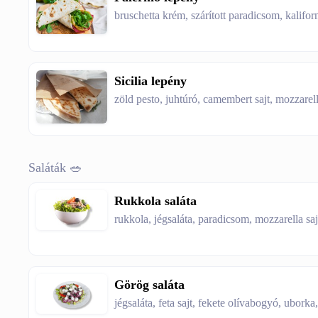
bruschetta krém, szárított paradicsom, kaliforn
Sicilia lepény
zöld pesto, juhtúró, camembert sajt, mozzarella
Saláták 🥗
Rukkola saláta
rukkola, jégsaláta, paradicsom, mozzarella sa
Görög saláta
jégsaláta, feta sajt, fekete olívabogyó, uborka