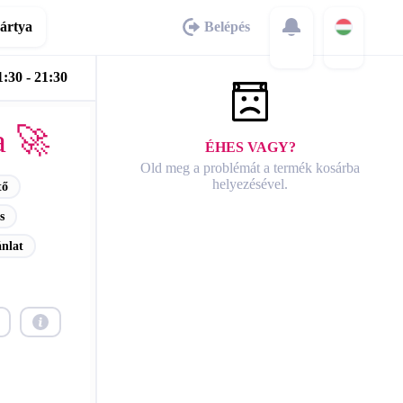
ártya
Belépés
:30 - 21:30
a 🚀
ÉHES VAGY?
Old meg a problémát a termék kosárba
helyezésével.
tő
s
ánlat