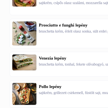
sajtkrém, csípős olasz szalámi, mozzarella saj
Prosciutto e funghi lepény
bruschetta krém, érlelt olasz sonka, sült erdei
Venezia lepény
bruschetta krém, tonhal, fekete olívabogyó, sz
Pollo lepény
sajtkrém, grillezett csirkemell, füstölt sajt, moz