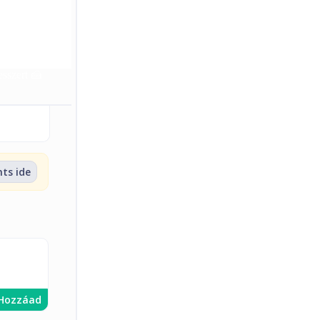
sszert 🍰
nts ide
Hozzáad