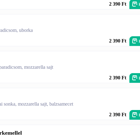
2 390 Ft
paradicsom, uborka
2 390 Ft
 paradicsom, mozzarella sajt
2 390 Ft
ai sonka, mozzarella sajt, balzsamecet
2 390 Ft
rkemellel