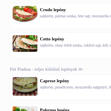
Crudo lepény
sajtkrém, pármai sonka, brie sajt, mozzarella s
Cotto lepény
sajtkrém, olasz érlelt sonka, rokfort sajt, kék 
Fitt Piadina - teljes kiőrlésű lepények 🫓
Caprese lepény
sajtkrém, paradicsom, mozzarella sajtgolyó, fr
Palermo lepény