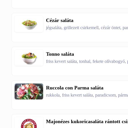
Cézár saláta
jégsaláta, grillezett csirkemell, cézár öntet, 
Tonno saláta
friss kevert saláta, tonhal, fekete olívabogyó,
Ruccola con Parma saláta
rukkola, friss kevert saláta, paradicsom, párm
Majonézes kukoricasaláta rántott csi