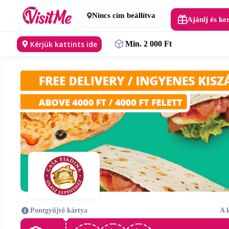
Nincs cím beállítva
Ajánlj és ke
Kérjük kattints ide
Min. 2 000 Ft
Pontgyűjtő kártya
A 