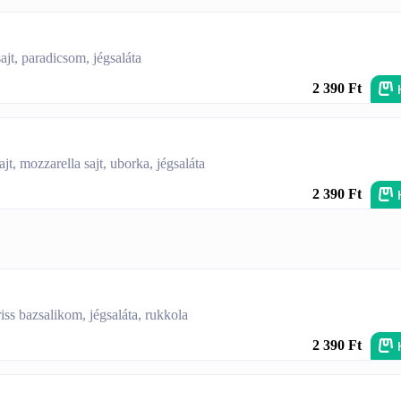
ajt, paradicsom, jégsaláta
2 390 Ft
sajt, mozzarella sajt, uborka, jégsaláta
2 390 Ft
iss bazsalikom, jégsaláta, rukkola
2 390 Ft