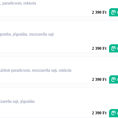
t, paradicsom, rukkola
2 390 Ft
 gomba, jégsaláta, mozzarella sajt
2 390 Ft
árított paradicsom, mozzarella sajt, rukkola
2 390 Ft
zarella sajt, jégsaláta
2 390 Ft