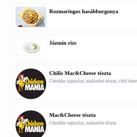
Rozmaringos hasábburgonya
Jázmin rizs
Chilis Mac&Cheese tészta
Cheddar sajtszósz, makaróni tészta, chili önte
Mac&Cheese tészta
Cheddar sajtszósz, makaróni tészta