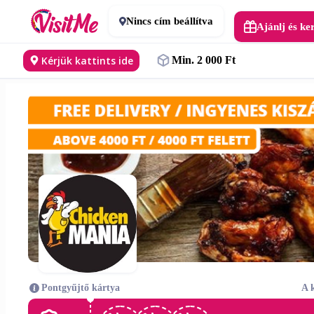
Nincs cím beállítva
Ajánlj és ke
Kérjük kattints ide
Min. 2 000 Ft
Pontgyűjtő kártya
A 