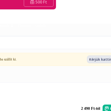
500 Ft
ntetek 🥫
Desszert
Üdítők
Kérjük katti
 szállít ki.
2 490 Ft-tól