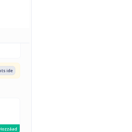
nts ide
Hozzáad