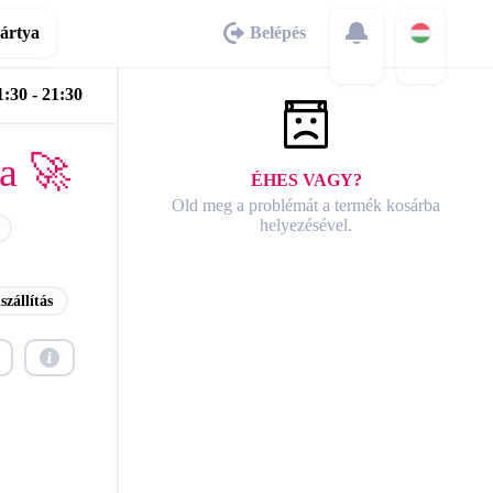
ártya
Belépés
:30 - 21:30
a 🚀
ÉHES VAGY?
Old meg a problémát a termék kosárba
helyezésével.
szállítás