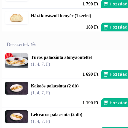
Hozzáad
1 790 Ft
Házi kovászolt kenyér (1 szelet)
Hozzáad
180 Ft
Desszertek 🍰
Túrós palacsinta áfonyaöntettel
(1, 4, 7, F)
Hozzáad
1 690 Ft
Kakaós palacsinta (2 db)
(1, 4, 7, F)
Hozzáad
1 190 Ft
Lekváros palacsinta (2 db)
(1, 4, 7, F)