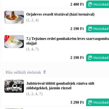
Hozzáad
2 480 Ft
Orjaleves reszelt tésztával (házi tormával)
(1, 2, 4)
Hozzáad
2 190 Ft
7.) Tejszínes erdei gombakrém leves szarvasgomb
olajjal
(1, 4, 7)
Hozzáad
2 190 Ft
Hús nélküli ételeink 🥬
Juhtúróval töltött gombafejek rántva sült
zöldségekkel, jázmin rizzsel
(1, 2, 4, 7)
Hozzáad
3 290 Ft