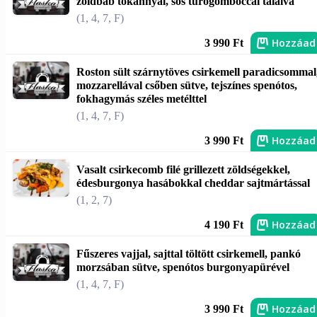
zöldbab tokánnyal, sós túrógombóccal tálalva
(1, 4, 7, F)
Hozzáad
3 990 Ft
Roston sült szárnytöves csirkemell paradicsommal
mozzarellával csőben sütve, tejszínes spenótos,
fokhagymás széles metélttel
(1, 4, 7, F)
Hozzáad
3 990 Ft
Vasalt csirkecomb filé grillezett zöldségekkel,
édesburgonya hasábokkal cheddar sajtmártással
(1, 2, 7)
Hozzáad
4 190 Ft
Fűszeres vajjal, sajttal töltött csirkemell, pankó
morzsában sütve, spenótos burgonyapürével
(1, 4, 7, F)
Hozzáad
3 990 Ft