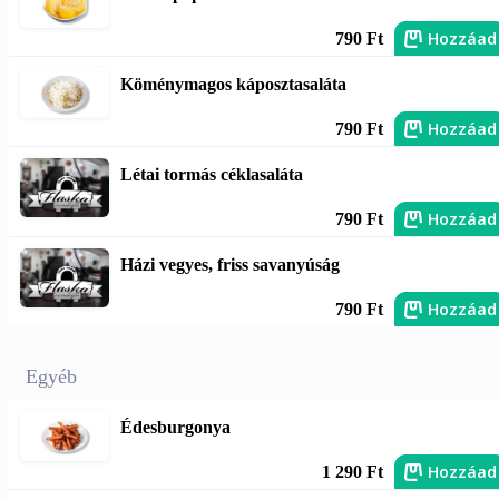
Hozzáad
790 Ft
Köménymagos káposztasaláta
Hozzáad
790 Ft
Létai tormás céklasaláta
Hozzáad
790 Ft
Házi vegyes, friss savanyúság
Hozzáad
790 Ft
Egyéb
Édesburgonya
Hozzáad
1 290 Ft