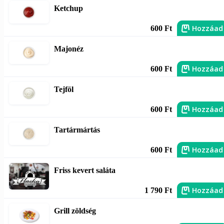
Ketchup
Hozzáad
600 Ft
Majonéz
Hozzáad
600 Ft
Tejföl
Hozzáad
600 Ft
Tartármártás
Hozzáad
600 Ft
Friss kevert saláta
Hozzáad
1 790 Ft
Grill zöldség