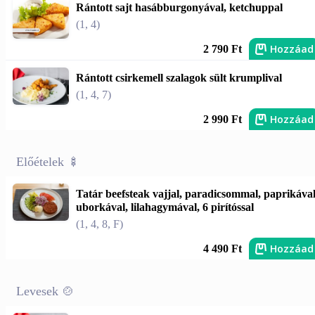
Rántott sajt hasábburgonyával, ketchuppal
(1, 4)
Hozzáad
2 790 Ft
Rántott csirkemell szalagok sült krumplival
(1, 4, 7)
Hozzáad
2 990 Ft
Előételek 🍢
Tatár beefsteak vajjal, paradicsommal, paprikával
uborkával, lilahagymával, 6 pirítóssal
(1, 4, 8, F)
Hozzáad
4 490 Ft
Levesek 🍲