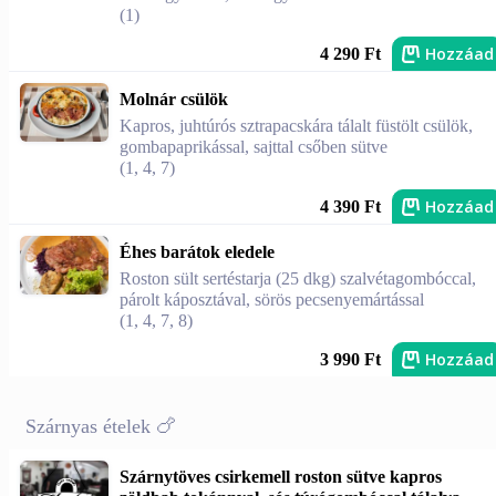
(1)
Hozzáad
4 290 Ft
Molnár csülök
Kapros, juhtúrós sztrapacskára tálalt füstölt csülök,
gombapaprikással, sajttal csőben sütve
(1, 4, 7)
Hozzáad
4 390 Ft
Éhes barátok eledele
Roston sült sertéstarja (25 dkg) szalvétagombóccal,
párolt káposztával, sörös pecsenyemártással
(1, 4, 7, 8)
Hozzáad
3 990 Ft
Szárnyas ételek 🍗
Szárnytöves csirkemell roston sütve kapros