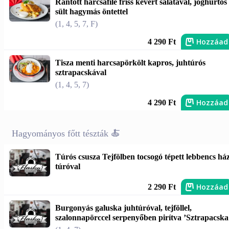
Rántott harcsafilé friss kevert salátával, joghurtos
sült hagymás öntettel
(1, 4, 5, 7, F)
Hozzáad
4 290 Ft
Tisza menti harcsapörkölt kapros, juhtúrós
sztrapacskával
(1, 4, 5, 7)
Hozzáad
4 290 Ft
Hagyományos főtt tészták 🍝
Túrós csusza Tejfölben tocsogó tépett lebbencs ház
túróval
Hozzáad
2 290 Ft
Burgonyás galuska juhtúróval, tejföllel,
szalonnapörccel serpenyőben pirítva ’Sztrapacska