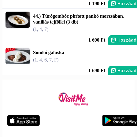
Hozzáad
1 190 Ft
44.) Túrógombóc pirított pankó morzsában,
vaníliás tejföllel (3 db)
(1, 4, 7)
Hozzáad
1 690 Ft
Somlói galuska
(1, 4, 6, 7, F)
Hozzáad
1 690 Ft