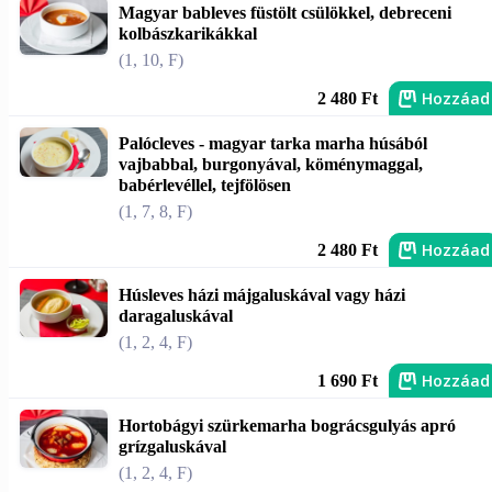
Magyar bableves füstölt csülökkel, debreceni
kolbászkarikákkal
(1, 10, F)
Hozzáad
2 480 Ft
Palócleves - magyar tarka marha húsából
vajbabbal, burgonyával, köménymaggal,
babérlevéllel, tejfölösen
(1, 7, 8, F)
Hozzáad
2 480 Ft
Húsleves házi májgaluskával vagy házi
daragaluskával
(1, 2, 4, F)
Hozzáad
1 690 Ft
Hortobágyi szürkemarha bográcsgulyás apró
grízgaluskával
(1, 2, 4, F)