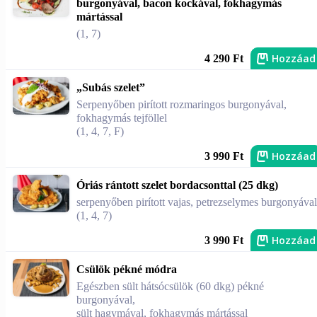
burgonyával, bacon kockával, fokhagymás
mártással
(1, 7)
Hozzáad
4 290 Ft
„Subás szelet”
Serpenyőben pirított rozmaringos burgonyával,
fokhagymás tejföllel
(1, 4, 7, F)
Hozzáad
3 990 Ft
Óriás rántott szelet bordacsonttal (25 dkg)
serpenyőben pirított vajas, petrezselymes burgonyával
(1, 4, 7)
Hozzáad
3 990 Ft
Csülök pékné módra
Egészben sült hátsócsülök (60 dkg) pékné
burgonyával,
sült hagymával, fokhagymás mártással