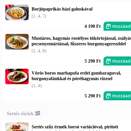
Borjúpaprikás házi galuskával
(1, 4, 7)
Hozzáad
4 190 Ft
Mustáros, hagymás rostélyos tükörtojással, zsályá
pecsenyemártással, fűszeres burgonyagerezddel
(1, 4, 8)
Hozzáad
5 290 Ft
Vörös boros marhapofa erdei gombaraguval,
burgonyafánkkal és póréhagymás rizzsel
(1, 4)
Hozzáad
5 290 Ft
Sertés ételek 🥓
Sertés szűz érmék borsó variációval, pirított