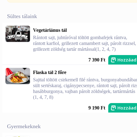
Sültes tálaink
Vegetáriánus tál
Rántott sajt, juhtúróval töltött gombafejek rántva,
rántott karfiol, grillezett camambert sajt, párolt rizzsel,
grillezett zöldség tartár mártással(1, 2, 4, 7)
Hozzáad
7 390 Ft
Flaska tál 2 főre
Sajttal töltött csirkemell filé rántva, burgonyabundába
sült sertéskaraj, cigánypecsenye, rántott sajt, párolt riz
hasábburgonya, vajban párolt zöldségek, tartármártás
(1, 4, 7, 8)
Hozzáad
9 190 Ft
Gyermekeknek