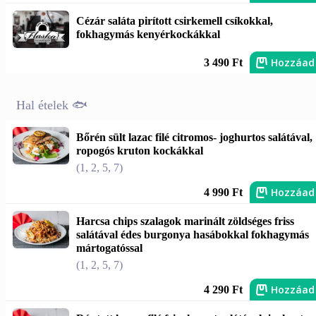
Cézár saláta pirított csirkemell csíkokkal,
fokhagymás kenyérkockákkal
Hozzáad
3 490 Ft
Hal ételek 🐟
Bőrén sült lazac filé citromos- joghurtos salátával,
ropogós kruton kockákkal
(1, 2, 5, 7)
Hozzáad
4 990 Ft
Harcsa chips szalagok marinált zöldséges friss
salátával édes burgonya hasábokkal fokhagymás
mártogatóssal
(1, 2, 5, 7)
Hozzáad
4 290 Ft