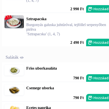
(1, 4, 7)
Hozzáad
2 990 Ft
Sztrapacska
Burgonyás galuska juhtúróval, tejföllel serpenyőben
pirítva
’Sztrapacska’ (1, 4, 7)
Hozzáad
2 490 Ft
Saláták 🥗
Friss uborkasaláta
Hozzáad
790 Ft
Csemege uborka
Hozzáad
790 Ft
Ecetes paprika