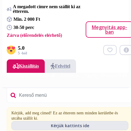
A megadott címre nem szállít ki az
étterem.
Min. 2 000 Ft
Megnyitás app-
30-50 perc
ban
Zárva (előrendelés elérhető)
5.0
5 -ból
Kiszállítás
Felvétel
Hagyományos főtt tészták 🍝
Saláták 🥗
Egyéb
Desszertek 🍰
Kérjük, add meg címed! Ez az étterem nem minden kerületbe és
utcába szállít ki.
Kérjük kattints ide