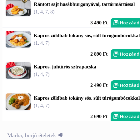
Rántott sajt hasábburgonyával, tartármártással
(1, 4, 7, 8)
Hozzáad
3 490 Ft
Kapros zöldbab tokány sós, sült túrógombócokkal
(1, 4, 7)
Hozzáad
2 890 Ft
Kapros, juhtúrós sztrapacska
(1, 4, 7)
Hozzáad
2 490 Ft
Kapros zöldbab tokány sós, sült túrógombócokkal
(1, 4, 7)
Hozzáad
2 690 Ft
Marha, borjú ételetek 🥩