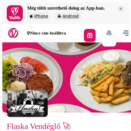
Még több szerethető dolog az App-ban.
Flaska Vendéglő 🚀
iPhone
Android
2 000 Ft
30-50 perc
Nincs cím beállítva
Flaska Vendéglő 🚀