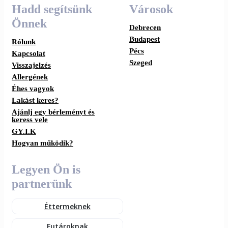
Hadd segítsünk
Városok
Önnek
Debrecen
Budapest
Rólunk
Pécs
Kapcsolat
Szeged
Visszajelzés
Allergének
Éhes vagyok
Lakást keres?
Ajánlj egy bérleményt és
keress vele
GY.I.K
Hogyan működik?
Legyen Ön is
partnerünk
Éttermeknek
Futároknak