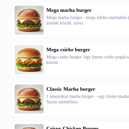
Mega marha burger
Mega marha burger - mega ízletes marhahús (H
zsemle között, szosz
Mega csirke burger
Mega csirke burger -egy finom csirke pogácsa
között.
Classic Marha burger
1 klasszikus marha burger – egy ízletes marha
finom zsemlében.
Crispy Chicken Burger