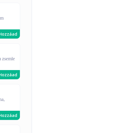
om
Hozzáad
m zsemle
Hozzáad
ha,
Hozzáad