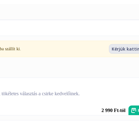
Kérjük katti
 szállít ki.
 tökéletes választás a csirke kedvelőinek.
2 990 Ft-tól