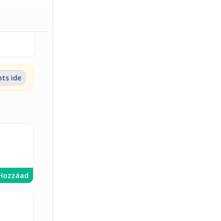
nts ide
Hozzáad