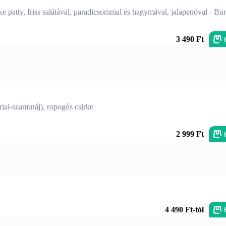
ke patty, friss salátával, paradicsommal és hagymával, jalapenóval - Bu
3 490 Ft
riai-szamuráj), ropogós csirke
2 999 Ft
4 490 Ft-tól