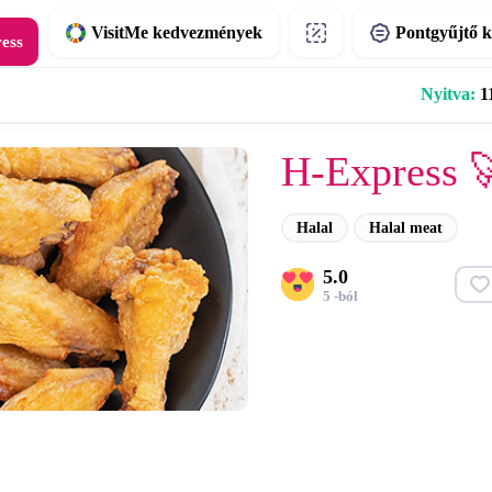
VisitMe kedvezmények
Pontgyűjtő k
ress
Nyitva:
11
H-Express 
Halal
Halal meat
5.0
5 -ból