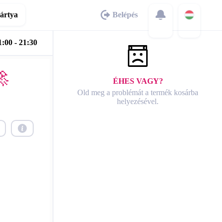
ártya
Belépés
:00 - 21:30

ÉHES VAGY?
Old meg a problémát a termék kosárba
helyezésével.