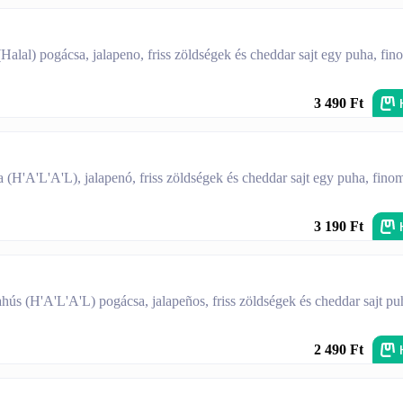
alal) pogácsa, jalapeno, friss zöldségek és cheddar sajt egy puha, fin
3 490 Ft
 (H'A'L'A'L), jalapenó, friss zöldségek és cheddar sajt egy puha, fino
3 190 Ft
hús (H'A'L'A'L) pogácsa, jalapeños, friss zöldségek és cheddar sajt pu
2 490 Ft