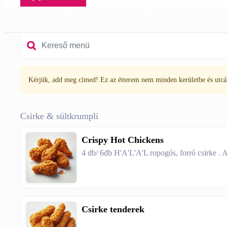
Csirke & sültkrumpli
Burgerek
Wrap
Calzone
Italok
Kérjük, add meg címed! Ez az étterem nem minden kerületbe és utcába
Csirke & sültkrumpli
Crispy Hot Chickens
4 db/ 6db H'A'L'A'L ropogós, forró csirke . A
Csirke tenderek