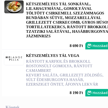
KÉTSZEMÉLYES TÁL SONKÁVAL,
LILAHAGYMÁVAL, GOMOLYÁVAL
TÖLTÖTT CSIRKEMELL SZEZÁMMAGOS
BUNDÁBAN SÜTVE, MOZZARELLÁVAL
GRILLEZETT CSIRKECOMB, GYROS HÚSO
TORTILLATEKERCS, RÁNTOTT BROKKOLI
TZATZIKI SALÁTÁVAL, HASÁBBURGONYA
JÁZMINRIZS
Hozzáad
8 690 Ft
KÉTSZEMÉLYES TÁL VEGA
RÁNTOTT KARFIOL ÉS BROKKOLI,
ROSTONSÜLT GOMOLYA, RÁNTOTT
CAMAMBERT
KEVERT SALÁTA, GRILLEZETT ZÖLDSÉG,
SÜLT ÉDESBURGONYA HASÁB,
EZERSZIGET ÖNTET, ÁFONYA LEKVÁR
Hozzáad
8 190 Ft
Köretek