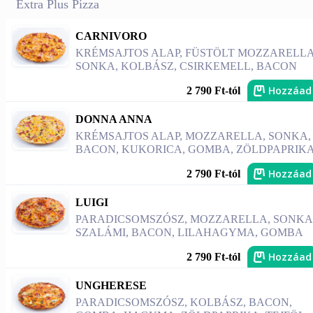
Extra Plus Pizza
CARNIVORO
KRÉMSAJTOS ALAP, FÜSTÖLT MOZZARELLA
SONKA, KOLBÁSZ, CSIRKEMELL, BACON
Hozzáad
2 790 Ft-tól
DONNA ANNA
KRÉMSAJTOS ALAP, MOZZARELLA, SONKA,
BACON, KUKORICA, GOMBA, ZÖLDPAPRIK
Hozzáad
2 790 Ft-tól
LUIGI
PARADICSOMSZÓSZ, MOZZARELLA, SONKA
SZALÁMI, BACON, LILAHAGYMA, GOMBA
Hozzáad
2 790 Ft-tól
UNGHERESE
PARADICSOMSZÓSZ, KOLBÁSZ, BACON,