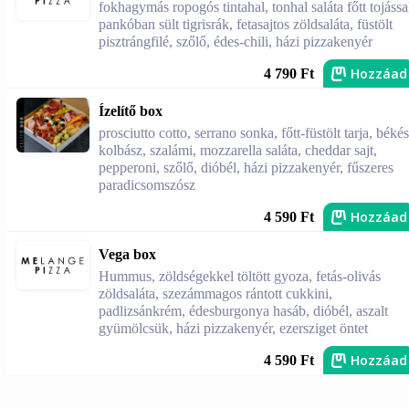
fokhagymás ropogós tintahal, tonhal saláta főtt tojássa
pankóban sült tigrisrák, fetasajtos zöldsaláta, füstölt
pisztrángfilé, szőlő, édes-chili, házi pizzakenyér
Hozzáad
4 790 Ft
Ízelítő box
prosciutto cotto, serrano sonka, főtt-füstölt tarja, békés
kolbász, szalámi, mozzarella saláta, cheddar sajt,
pepperoni, szőlő, dióbél, házi pizzakenyér, fűszeres
paradicsomszósz
Hozzáad
4 590 Ft
Vega box
Hummus, zöldségekkel töltött gyoza, fetás-olivás
zöldsaláta, szezámmagos rántott cukkini,
padlizsánkrém, édesburgonya hasáb, dióbél, aszalt
gyümölcsük, házi pizzakenyér, ezersziget öntet
Hozzáad
4 590 Ft