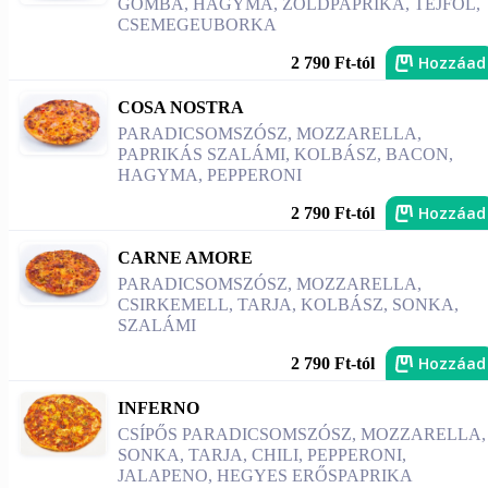
GOMBA, HAGYMA, ZÖLDPAPRIKA, TEJFÖL,
CSEMEGEUBORKA
Hozzáad
2 790 Ft-tól
COSA NOSTRA
PARADICSOMSZÓSZ, MOZZARELLA,
PAPRIKÁS SZALÁMI, KOLBÁSZ, BACON,
HAGYMA, PEPPERONI
Hozzáad
2 790 Ft-tól
CARNE AMORE
PARADICSOMSZÓSZ, MOZZARELLA,
CSIRKEMELL, TARJA, KOLBÁSZ, SONKA,
SZALÁMI
Hozzáad
2 790 Ft-tól
INFERNO
CSÍPŐS PARADICSOMSZÓSZ, MOZZARELLA,
SONKA, TARJA, CHILI, PEPPERONI,
JALAPENO, HEGYES ERŐSPAPRIKA