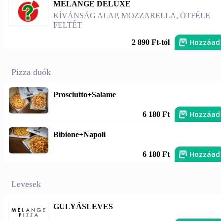
MELANGE DELUXE
KÍVÁNSÁG ALAP, MOZZARELLA, ÖTFÉLE
FELTÉT
Hozzáad
2 890 Ft-tól
Pizza duók
Prosciutto+Salame
Hozzáad
6 180 Ft
Bibione+Napoli
Hozzáad
6 180 Ft
Levesek
GULYÁSLEVES