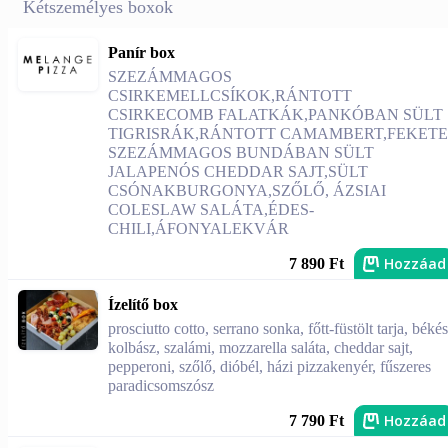
Kétszemélyes boxok
Panír box
SZEZÁMMAGOS
CSIRKEMELLCSÍKOK,RÁNTOTT
CSIRKECOMB FALATKÁK,PANKÓBAN SÜLT
TIGRISRÁK,RÁNTOTT CAMAMBERT,FEKETE
SZEZÁMMAGOS BUNDÁBAN SÜLT
JALAPENÓS CHEDDAR SAJT,SÜLT
CSÓNAKBURGONYA,SZŐLŐ, ÁZSIAI
COLESLAW SALÁTA,ÉDES-
CHILI,ÁFONYALEKVÁR
Hozzáad
7 890 Ft
Ízelítő box
prosciutto cotto, serrano sonka, főtt-füstölt tarja, békés
kolbász, szalámi, mozzarella saláta, cheddar sajt,
pepperoni, szőlő, dióbél, házi pizzakenyér, fűszeres
paradicsomszósz
Hozzáad
7 790 Ft