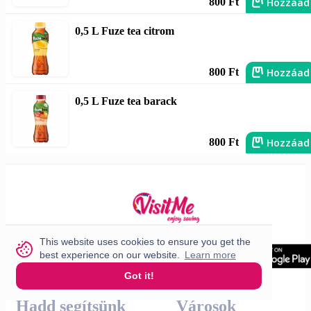
Hozzáad
800 Ft
0,5 L Fuze tea citrom
Hozzáad
800 Ft
0,5 L Fuze tea barack
Hozzáad
800 Ft
This website uses cookies to ensure you get the
best experience on our website.
Learn more
Got it!
Hadd segítsünk
Városok