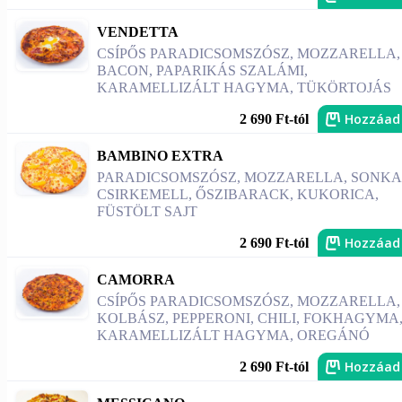
VENDETTA
CSÍPŐS PARADICSOMSZÓSZ, MOZZARELLA,
BACON, PAPARIKÁS SZALÁMI,
KARAMELLIZÁLT HAGYMA, TÜKÖRTOJÁS
Hozzáad
2 690 Ft-tól
BAMBINO EXTRA
PARADICSOMSZÓSZ, MOZZARELLA, SONKA
CSIRKEMELL, ŐSZIBARACK, KUKORICA,
FÜSTÖLT SAJT
Hozzáad
2 690 Ft-tól
CAMORRA
CSÍPŐS PARADICSOMSZÓSZ, MOZZARELLA,
KOLBÁSZ, PEPPERONI, CHILI, FOKHAGYMA
KARAMELLIZÁLT HAGYMA, OREGÁNÓ
Hozzáad
2 690 Ft-tól