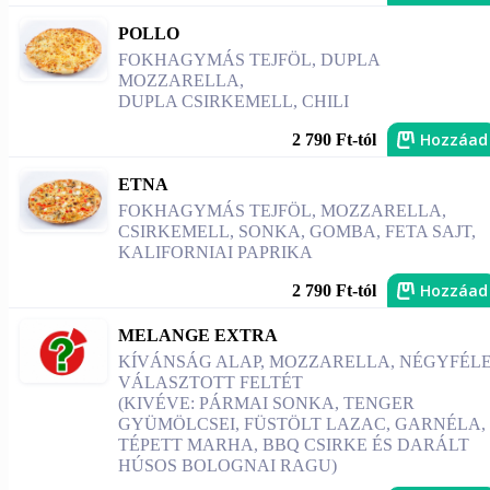
POLLO
FOKHAGYMÁS TEJFÖL, DUPLA
MOZZARELLA,
DUPLA CSIRKEMELL, CHILI
Hozzáad
2 790 Ft-tól
ETNA
FOKHAGYMÁS TEJFÖL, MOZZARELLA,
CSIRKEMELL, SONKA, GOMBA, FETA SAJT,
KALIFORNIAI PAPRIKA
Hozzáad
2 790 Ft-tól
MELANGE EXTRA
KÍVÁNSÁG ALAP, MOZZARELLA, NÉGYFÉL
VÁLASZTOTT FELTÉT
(KIVÉVE: PÁRMAI SONKA, TENGER
GYÜMÖLCSEI, FÜSTÖLT LAZAC, GARNÉLA,
TÉPETT MARHA, BBQ CSIRKE ÉS DARÁLT
HÚSOS BOLOGNAI RAGU)