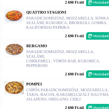
Hozzáad
2 690 Ft-tól
QUATTRO STAGIONI
PARADICSOMSZÓSZ, MOZZARELLA, SONKA
SZALÁMI, KUKORICA, BROKKOLI, GOMBA,
KALIFORNIAI PAPRIKA
Hozzáad
2 690 Ft-tól
BERGAMO
PARADICSOMSZÓSZ, MOZZARELLA,
SZALÁMI,
CSIRKEMELL, VÖRÖS BAB, KUKORICA,
PEPPERONI
Hozzáad
2 690 Ft-tól
POMPEI
CSÍPŐS PARADICSOMSZÓSZ, MOZZARELLA,
TARJA, BACON, KARAMELLIZÁLT HAGYMA
JALAPENO, OREGANO, CHILI
Hozzáad
2 690 Ft-tól