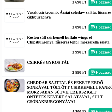
Hozzáad
3 690 Ft
Vasalt csirkecomb, Ázsiai coleslaw saláta, fűszeres
cikkburgonya
Hozzáad
3 890 Ft
Roston sült csirkemell buffalo wings-el
Chipsburgonya, fűszeres tejföl, mozzarella saláta
Hozzáad
3 990 Ft
CSIRKÉS GYROS TÁL
Hozzáad
3 890 Ft
CHEDDAR SAJTTAL ÉS FEKETE ERDŐ
SONKÁVAL TÖLTÖTT CSIRKEMELL PANK
MORZSÁBAN SÜTVE, EZERSZIGET
ÖNTETES KEVERT SALÁTÁVAL, SÜLT
CSÓNAKBURGONYÁVAL
Hozzáad
4 390 Ft