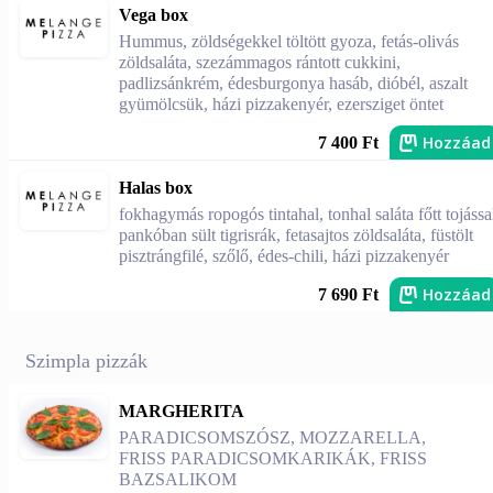
Vega box
Hummus, zöldségekkel töltött gyoza, fetás-olivás
zöldsaláta, szezámmagos rántott cukkini,
padlizsánkrém, édesburgonya hasáb, dióbél, aszalt
gyümölcsük, házi pizzakenyér, ezersziget öntet
Hozzáad
7 400 Ft
Halas box
fokhagymás ropogós tintahal, tonhal saláta főtt tojássa
pankóban sült tigrisrák, fetasajtos zöldsaláta, füstölt
pisztrángfilé, szőlő, édes-chili, házi pizzakenyér
Hozzáad
7 690 Ft
Szimpla pizzák
MARGHERITA
PARADICSOMSZÓSZ, MOZZARELLA,
FRISS PARADICSOMKARIKÁK, FRISS
BAZSALIKOM