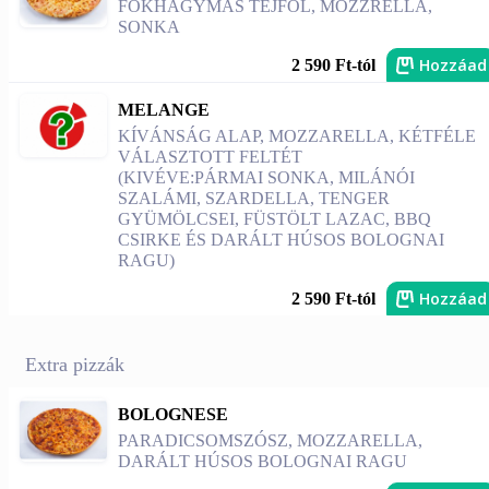
FOKHAGYMÁS TEJFÖL, MOZZRELLA,
SONKA
Hozzáad
2 590 Ft-tól
MELANGE
KÍVÁNSÁG ALAP, MOZZARELLA, KÉTFÉLE
VÁLASZTOTT FELTÉT
(KIVÉVE:PÁRMAI SONKA, MILÁNÓI
SZALÁMI, SZARDELLA, TENGER
GYÜMÖLCSEI, FÜSTÖLT LAZAC, BBQ
CSIRKE ÉS DARÁLT HÚSOS BOLOGNAI
RAGU)
Hozzáad
2 590 Ft-tól
Extra pizzák
BOLOGNESE
PARADICSOMSZÓSZ, MOZZARELLA,
DARÁLT HÚSOS BOLOGNAI RAGU