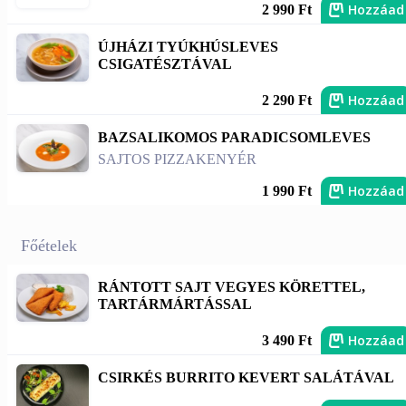
Hozzáad
2 990 Ft
ÚJHÁZI TYÚKHÚSLEVES
CSIGATÉSZTÁVAL
Hozzáad
2 290 Ft
BAZSALIKOMOS PARADICSOMLEVES
SAJTOS PIZZAKENYÉR
Hozzáad
1 990 Ft
Főételek
RÁNTOTT SAJT VEGYES KÖRETTEL,
TARTÁRMÁRTÁSSAL
Hozzáad
3 490 Ft
CSIRKÉS BURRITO KEVERT SALÁTÁVAL