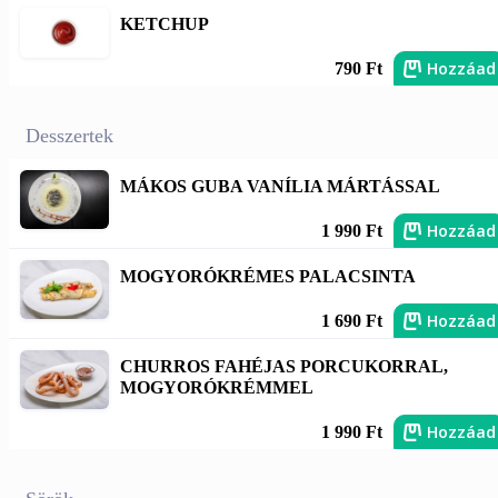
KETCHUP
Hozzáad
790 Ft
Desszertek
MÁKOS GUBA VANÍLIA MÁRTÁSSAL
Hozzáad
1 990 Ft
MOGYORÓKRÉMES PALACSINTA
Hozzáad
1 690 Ft
CHURROS FAHÉJAS PORCUKORRAL,
MOGYORÓKRÉMMEL
Hozzáad
1 990 Ft