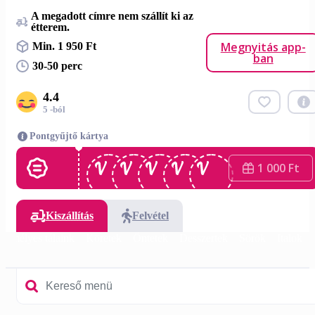
A megadott címre nem szállít ki az
étterem.
Megnyitás app-
Min. 1 950 Ft
ban
30-50 perc
4.4
5 -ból
Pontgyűjtő kártya
1 000 Ft
Kiszállítás
Felvétel
zemélyes tálaink
Köretek
Öntetek
Desszertek
Sörök
Italok