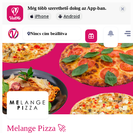
Még több szerethető dolog az App-ban.
Melange Pizza 🚀
iPhone
Android
1 950 Ft
30-50 perc
Nincs cím beállítva
Melange Pizza 🚀