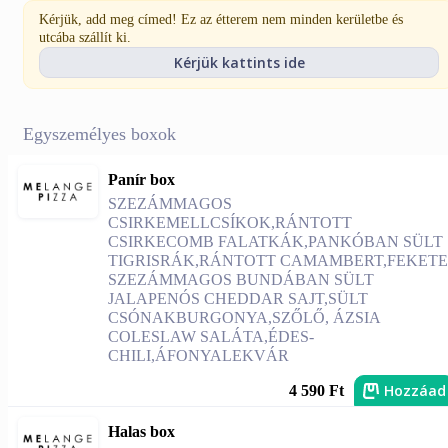
Kérjük, add meg címed! Ez az étterem nem minden kerületbe és
utcába szállít ki.
Kérjük kattints ide
Egyszemélyes boxok
Panír box
SZEZÁMMAGOS
CSIRKEMELLCSÍKOK,RÁNTOTT
CSIRKECOMB FALATKÁK,PANKÓBAN SÜLT
TIGRISRÁK,RÁNTOTT CAMAMBERT,FEKETE
SZEZÁMMAGOS BUNDÁBAN SÜLT
JALAPENÓS CHEDDAR SAJT,SÜLT
CSÓNAKBURGONYA,SZŐLŐ, ÁZSIA
COLESLAW SALÁTA,ÉDES-
CHILI,ÁFONYALEKVÁR
Hozzáad
4 590 Ft
Halas box