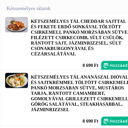
Kétszemélyes tálaink
KÉTSZEMÉLYES TÁL CHEDDAR SAJTTAL
ÉS FEKETE ERDŐ SONKÁVAL TÖLTÖTT
CSIRKEMELL PANKÓ MORZSÁBAN SÜTVE
FILÉZETT CSIRKECOMB, SÜLT CSÜLÖK,
RÁNTOTT SAJT, JÁZMINRIZZSEL, SÜLT
CSÓNAKBURGONYÁVAL ÉS
CÉZÁRSALÁTÁVAL
Hozzáad
8 690 Ft
KÉTSZEMÉLYES TÁL ANANÁSZAL DIÓVA
ÉS SAJTKRÉMMEL TÖLTÖTT CSIRKEMEL
PANKÓ MORZSÁBAN SÜTVE, MUSTÁROS
TARJA, RÁNTOTT CAMAMBERT,
GOMOLYÁVAL GRILLEZETT CSIRKEMEL
GÖRÖG SALÁTÁVAL, STEAKHASÁBBAL,
JÁZMINRIZZSEL
Hozzáad
8 690 Ft