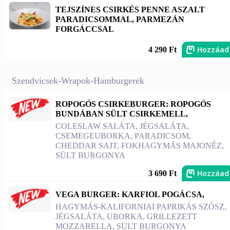
TEJSZÍNES CSIRKÉS PENNE ASZALT
PARADICSOMMAL, PARMEZÁN
FORGÁCCSAL
Hozzáad
4 290 Ft
Szendvicsek-Wrapok-Hamburgerek
ROPOGÓS CSIRKEBURGER: ROPOGÓS
BUNDÁBAN SÜLT CSIRKEMELL,
COLESLAW SALÁTA, JÉGSALÁTA,
CSEMEGEUBORKA, PARADICSOM,
CHEDDAR SAJT, FOKHAGYMÁS MAJONÉZ,
SÜLT BURGONYA
Hozzáad
3 690 Ft
VEGA BURGER: KARFIOL POGÁCSA,
HAGYMÁS-KALIFORNIAI PAPRIKÁS SZÓSZ,
JÉGSALÁTA, UBORKA, GRILLEZETT
MOZZARELLA, SÜLT BURGONYA