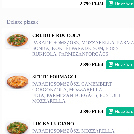
Hozzáad
2 790 Ft-tól
Deluxe pizzák
CRUDO E RUCCOLA
PARADICSOMSZÓSZ, MOZZARELLA, PÁRMA
SONKA, KOKTÉLPARADICSOM, FRISS
RUKKOLA, PARMEZÁNFORGÁCS
Hozzáad
2 890 Ft-tól
SETTE FORMAGGI
PARADICSOMSZÓSZ, CAMEMBERT,
GORGONZOLA, MOZZARELLA,
FETA, PARMEZÁN FORGÁCS, FÜSTÖLT
MOZZARELLA
Hozzáad
2 890 Ft-tól
LUCKY LUCIANO
PARADICSOMSZÓSZ, MOZZARELLA,