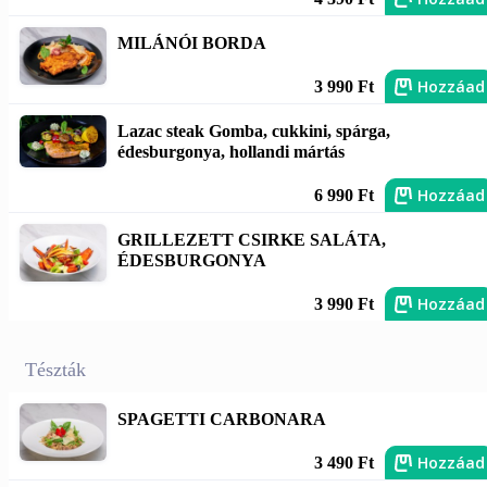
MILÁNÓI BORDA
Hozzáad
3 990 Ft
Lazac steak Gomba, cukkini, spárga,
édesburgonya, hollandi mártás
Hozzáad
6 990 Ft
GRILLEZETT CSIRKE SALÁTA,
ÉDESBURGONYA
Hozzáad
3 990 Ft
Tészták
SPAGETTI CARBONARA
Hozzáad
3 490 Ft