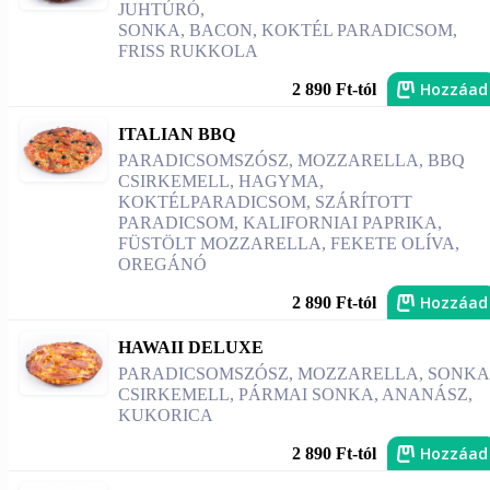
JUHTÚRÓ,
SONKA, BACON, KOKTÉL PARADICSOM,
FRISS RUKKOLA
Hozzáad
2 890 Ft-tól
ITALIAN BBQ
PARADICSOMSZÓSZ, MOZZARELLA, BBQ
CSIRKEMELL, HAGYMA,
KOKTÉLPARADICSOM, SZÁRÍTOTT
PARADICSOM, KALIFORNIAI PAPRIKA,
FÜSTÖLT MOZZARELLA, FEKETE OLÍVA,
OREGÁNÓ
Hozzáad
2 890 Ft-tól
HAWAII DELUXE
PARADICSOMSZÓSZ, MOZZARELLA, SONKA
CSIRKEMELL, PÁRMAI SONKA, ANANÁSZ,
KUKORICA
Hozzáad
2 890 Ft-tól