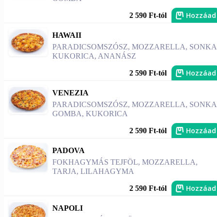
Hozzáad
2 590 Ft-tól
HAWAII
PARADICSOMSZÓSZ, MOZZARELLA, SONKA
KUKORICA, ANANÁSZ
Hozzáad
2 590 Ft-tól
VENEZIA
PARADICSOMSZÓSZ, MOZZARELLA, SONKA
GOMBA, KUKORICA
Hozzáad
2 590 Ft-tól
PADOVA
FOKHAGYMÁS TEJFÖL, MOZZARELLA,
TARJA, LILAHAGYMA
Hozzáad
2 590 Ft-tól
NAPOLI