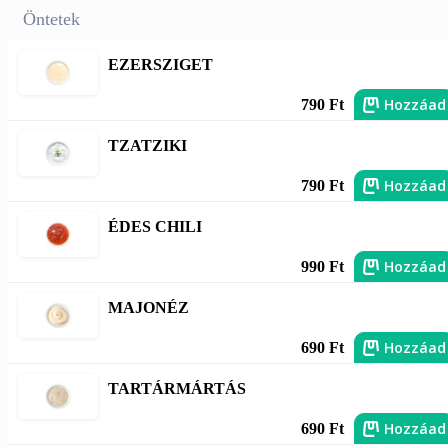
Öntetek
EZERSZIGET
Hozzáad
790 Ft
TZATZIKI
Hozzáad
790 Ft
ÉDES CHILI
Hozzáad
990 Ft
MAJONÉZ
Hozzáad
690 Ft
TARTÁRMÁRTÁS
Hozzáad
690 Ft