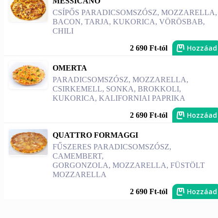
MESSICANO
CSÍPŐS PARADICSOMSZÓSZ, MOZZARELLA,
BACON, TARJA, KUKORICA, VÖRÖSBAB,
CHILI
Hozzáad
2 690 Ft-tól
OMERTA
PARADICSOMSZÓSZ, MOZZARELLA,
CSIRKEMELL, SONKA, BROKKOLI,
KUKORICA, KALIFORNIAI PAPRIKA
Hozzáad
2 690 Ft-tól
QUATTRO FORMAGGI
FŰSZERES PARADICSOMSZÓSZ,
CAMEMBERT,
GORGONZOLA, MOZZARELLA, FÜSTÖLT
MOZZARELLA
Hozzáad
2 690 Ft-tól