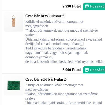
Hozzáad
9 990 Ft-tól
Croc bőr bézs kulcstartó
Küldje el nekünk a kívánt monogramot
megjegyzésben
"Valódi bőr termékek monogramoddal személyre
szabva!
Útitársad kalandjaid során, kulcscsomód éke, irataid
őrzője, hű társad a mindennapokban.
Tedd egyedivé barátodnak, szerelmednek,
nagymamádnak vagy akár saját magadnak
dombornyomással,
de ha a letisztult stílust kedveled, kérd nyomás nélkül.
Hozzáad
6 990 Ft-tól
Croc bőr zöld kártyatartó
Küldje el nekünk a kívánt monogramot
megjegyzésben
"Valódi bőr termékek monogramoddal személyre
szabva!
Útitársad kalandjaid során, kulcscsomód éke, irataid