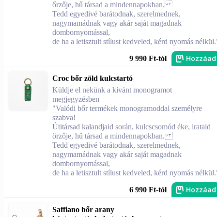
őrzője, hű társad a mindennapokban.
Tedd egyedivé barátodnak, szerelmednek,
nagymamádnak vagy akár saját magadnak
dombornyomással,
de ha a letisztult stílust kedveled, kérd nyomás nélkül.
Hozzáad
9 990 Ft-tól
Croc bőr zöld kulcstartó
Küldje el nekünk a kívánt monogramot
megjegyzésben
"Valódi bőr termékek monogramoddal személyre
szabva!
Útitársad kalandjaid során, kulcscsomód éke, irataid
őrzője, hű társad a mindennapokban.
Tedd egyedivé barátodnak, szerelmednek,
nagymamádnak vagy akár saját magadnak
dombornyomással,
de ha a letisztult stílust kedveled, kérd nyomás nélkül.
Hozzáad
6 990 Ft-tól
Saffiano bőr arany