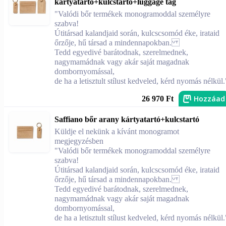
kártyatartó+kulcstartó+luggage tag
"Valódi bőr termékek monogramoddal személyre
szabva!
Útitársad kalandjaid során, kulcscsomód éke, irataid
őrzője, hű társad a mindennapokban.
Tedd egyedivé barátodnak, szerelmednek,
nagymamádnak vagy akár saját magadnak
dombornyomással,
de ha a letisztult stílust kedveled, kérd nyomás nélkül.
Hozzáad
26 970 Ft
Saffiano bőr arany kártyatartó+kulcstartó
Küldje el nekünk a kívánt monogramot
megjegyzésben
"Valódi bőr termékek monogramoddal személyre
szabva!
Útitársad kalandjaid során, kulcscsomód éke, irataid
őrzője, hű társad a mindennapokban.
Tedd egyedivé barátodnak, szerelmednek,
nagymamádnak vagy akár saját magadnak
dombornyomással,
de ha a letisztult stílust kedveled, kérd nyomás nélkül.