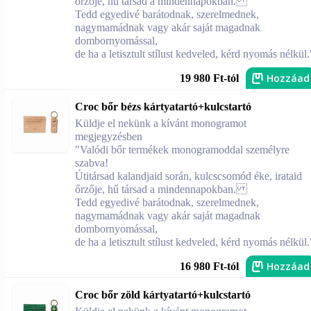
őrzője, hű társad a mindennapokban.
Tedd egyedivé barátodnak, szerelmednek,
nagymamádnak vagy akár saját magadnak
dombornyomással,
de ha a letisztult stílust kedveled, kérd nyomás nélkül.
Hozzáad
19 980 Ft-tól
Croc bőr bézs kártyatartó+kulcstartó
Küldje el nekünk a kívánt monogramot
megjegyzésben
"Valódi bőr termékek monogramoddal személyre
szabva!
Útitársad kalandjaid során, kulcscsomód éke, irataid
őrzője, hű társad a mindennapokban.
Tedd egyedivé barátodnak, szerelmednek,
nagymamádnak vagy akár saját magadnak
dombornyomással,
de ha a letisztult stílust kedveled, kérd nyomás nélkül.
Hozzáad
16 980 Ft-tól
Croc bőr zöld kártyatartó+kulcstartó