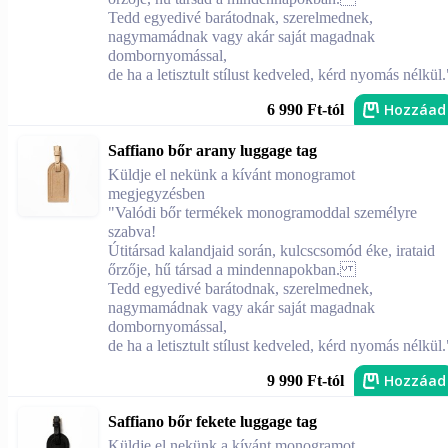
Tedd egyedivé barátodnak, szerelmednek,
nagymamádnak vagy akár saját magadnak
dombornyomással,
de ha a letisztult stílust kedveled, kérd nyomás nélkül.
Hozzáad
6 990 Ft-tól
Saffiano bőr arany luggage tag
Küldje el nekünk a kívánt monogramot
megjegyzésben
"Valódi bőr termékek monogramoddal személyre
szabva!
Útitársad kalandjaid során, kulcscsomód éke, irataid
őrzője, hű társad a mindennapokban.
Tedd egyedivé barátodnak, szerelmednek,
nagymamádnak vagy akár saját magadnak
dombornyomással,
de ha a letisztult stílust kedveled, kérd nyomás nélkül.
Hozzáad
9 990 Ft-tól
Saffiano bőr fekete luggage tag
Küldje el nekünk a kívánt monogramot