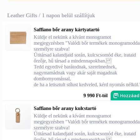
Leather Gifts / 1 napon belül szállítjuk
Saffiano bőr arany kártyatartó
Küldje el nekünk a kívánt monogramot
megjegyzésben "Valódi bőr termékek monogramodda
személyre szabva!
Útitársad kalandjaid során, kulcscsomód éke, irataid
őrzője, hű társad a mindennapokban.
Tedd egyedivé barátodnak, szerelmednek,
nagymamádnak vagy akár saját magadnak
dombornyomással,
de ha a letisztult stílust kedveled, kérd nyomás nélkül.
Hozzáad
9 990 Ft-tól
Saffiano bőr arany kulcstartó
Küldje el nekünk a kívánt monogramot
megjegyzésben "Valódi bőr termékek monogramodda
személyre szabva!
Útitársad kalandjaid során, kulcscsomód éke, irataid
őrzője, hű társad a mindennapokban.