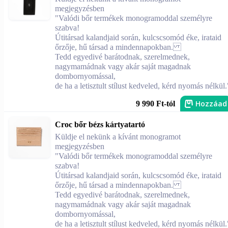
megjegyzésben
"Valódi bőr termékek monogramoddal személyre
szabva!
Útitársad kalandjaid során, kulcscsomód éke, irataid
őrzője, hű társad a mindennapokban.
Tedd egyedivé barátodnak, szerelmednek,
nagymamádnak vagy akár saját magadnak
dombornyomással,
de ha a letisztult stílust kedveled, kérd nyomás nélkül.
Hozzáad
9 990 Ft-tól
Croc bőr bézs kártyatartó
Küldje el nekünk a kívánt monogramot
megjegyzésben
"Valódi bőr termékek monogramoddal személyre
szabva!
Útitársad kalandjaid során, kulcscsomód éke, irataid
őrzője, hű társad a mindennapokban.
Tedd egyedivé barátodnak, szerelmednek,
nagymamádnak vagy akár saját magadnak
dombornyomással,
de ha a letisztult stílust kedveled, kérd nyomás nélkül.