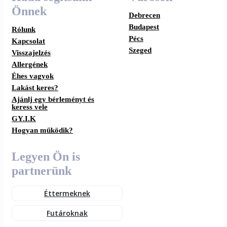
Önnek
Debrecen
Budapest
Rólunk
Pécs
Kapcsolat
Szeged
Visszajelzés
Allergének
Éhes vagyok
Lakást keres?
Ajánlj egy bérleményt és
keress vele
GY.I.K
Hogyan működik?
Legyen Ön is
partnerünk
Éttermeknek
Futároknak