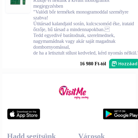
Küldje el nekünk a kívánt monogramot
megjegyzésben
"Valódi bőr termékek monogramoddal személyre
szabva!
Útitársad kalandjaid során, kulcscsomód éke, irataid
őrzője, hű társad a mindennapokban.
Tedd egyedivé barátodnak, szerelmednek,
nagymamádnak vagy akár saját magadnak
dombornyomással,
de ha a letisztult stílust kedveled, kérd nyomás nélkül.
Hozzáad
16 980 Ft-tól
Hadd segítsünk
Városok