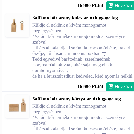
Hozzáad
16 980 Ft-tól
Saffiano bőr arany kulcstartó+luggage tag
Küldje el nekünk a kívánt monogramot
megjegyzésben
"Valódi bőr termékek monogramoddal személyre
szabva!
Útitársad kalandjaid során, kulcscsomód éke, irataid
őrzője, hű társad a mindennapokban.
Tedd egyedivé barátodnak, szerelmednek,
nagymamádnak vagy akár saját magadnak
dombornyomással,
de ha a letisztult stílust kedveled, kérd nyomás nélkül.
Hozzáad
16 980 Ft-tól
Saffiano bőr arany kártyatartó+luggage tag
Küldje el nekünk a kívánt monogramot
megjegyzésben
"Valódi bőr termékek monogramoddal személyre
szabva!
Útitársad kalandjaid során, kulcscsomód éke, irataid