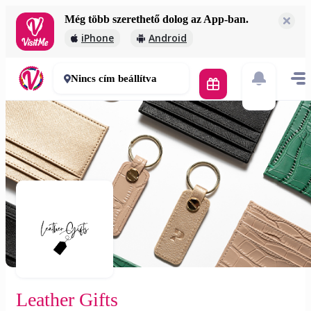
Még több szerethető dolog az App-ban.
Leather Gifts
iPhone
Android
2 000 Ft
30-50 perc
Nincs cím beállítva
Leather Gifts