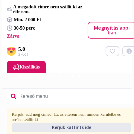
A megadott címre nem szállít ki az
étterem.
Min. 2 000 Ft
Megnyitás app-
30-50 perc
ban
Zárva
5.0
5 -ból
Kiszállítás
Leather Gifts / 1 napon belül szállítjuk
Kérjük, add meg címed! Ez az étterem nem minden kerületbe és
utcába szállít ki.
Kérjük kattints ide