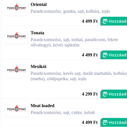
Oriental
Paradicsomszósz, gomba, sajt, kolbász, tojás
Hozzáad
4 499 Ft
Tonata
Paradicsomszósz, sajt, tonhal, paradicsom, fekete
olívabogyó, kevés sajtkrém
Hozzáad
4 499 Ft
Mexikói
Paradicsomszósz, kevés sajt, darált marhahús, kolbász
(marha), zöldpaprika, sajt, tojás
Hozzáad
4 299 Ft
Meat loaded
Paradicsomszósz, sajt, csirke, kebab
Hozzáad
4 499 Ft