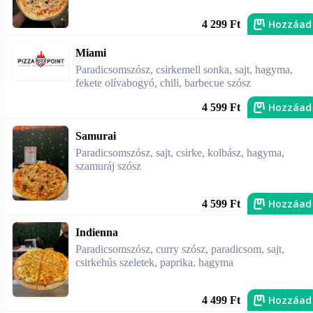
Hozzáad
4 299 Ft
Miami
Paradicsomszósz, csirkemell sonka, sajt, hagyma,
fekete olívabogyó, chili, barbecue szósz
Hozzáad
4 599 Ft
Samurai
Paradicsomszósz, sajt, csirke, kolbász, hagyma,
szamuráj szósz
Hozzáad
4 599 Ft
Indienna
Paradicsomszósz, curry szósz, paradicsom, sajt,
csirkehús szeletek, paprika, hagyma
Hozzáad
4 499 Ft