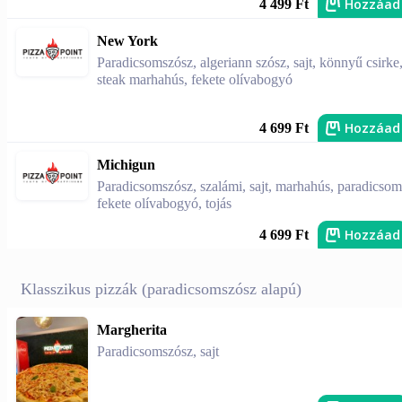
Hozzáad
4 499 Ft
New York
Paradicsomszósz, algeriann szósz, sajt, könnyű csirke
steak marhahús, fekete olívabogyó
Hozzáad
4 699 Ft
Michigun
Paradicsomszósz, szalámi, sajt, marhahús, paradicsom
fekete olívabogyó, tojás
Hozzáad
4 699 Ft
Klasszikus pizzák (paradicsomszósz alapú)
Margherita
Paradicsomszósz, sajt