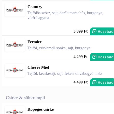
Country
Tejfölös szósz, sajt, darált marhahús, burgonya,
vöröshagyma
Hozzáad
3 899 Ft
Fermier
Tejföl, csirkemell sonka, sajt, burgonya
Hozzáad
4 299 Ft
Chevre Miel
Tejföl, kecskesajt, sajt, fekete olívabogyó, méz
Hozzáad
4 499 Ft
Csirke & sültkrumpli
Ropogós csirke