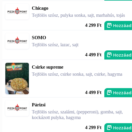
Chicago
Tejfölös szósz, pulyka sonka, sajt, marhahús, tojás
Hozzáad
4 299 Ft
SOMO
Tejfölös szósz, lazac, sajt
Hozzáad
4 499 Ft
Csirke supreme
Tejfölös szósz, csirke sonka, sajt, csirke, hagyma
Hozzáad
4 499 Ft
Párizsi
Tejfölös szósz, szalámi, (pepperoni), gomba, sajt,
kockázott pulyka, hagyma
Hozzáad
4 299 Ft