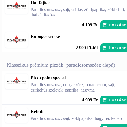
Hot fajitas
Paradicsomszósz, sajt, csirke, zöldpaprika, zöld chili,
thai chiliszósz
Hozzáad
4 199 Ft
Ropogós csirke
Hozzáad
2 999 Ft-tól
Klasszikus prémium pizzák (paradicsomszósz alapú)
Pizza point special
Paradicsomszósz, curry szósz, paradicsom, sajt,
csirkehús szeletek, paprika, hagyma
Hozzáad
4 999 Ft
Kebab
Paradicsomszósz, sajt, zöldpaprika, hagyma, kebab