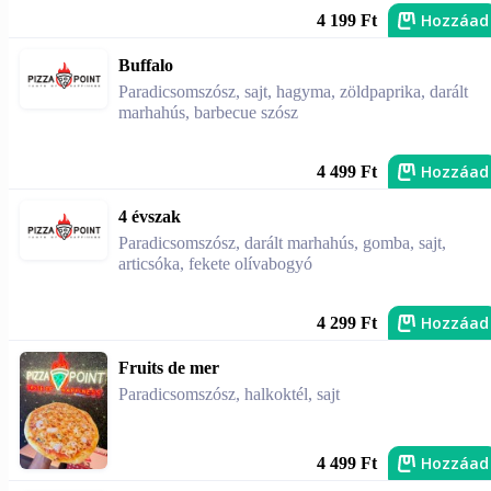
Hozzáad
4 199 Ft
Buffalo
Paradicsomszósz, sajt, hagyma, zöldpaprika, darált
marhahús, barbecue szósz
Hozzáad
4 499 Ft
4 évszak
Paradicsomszósz, darált marhahús, gomba, sajt,
articsóka, fekete olívabogyó
Hozzáad
4 299 Ft
Fruits de mer
Paradicsomszósz, halkoktél, sajt
Hozzáad
4 499 Ft