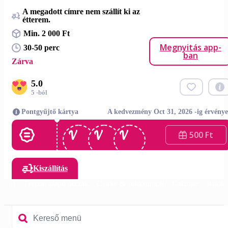
A megadott címre nem szállít ki az
étterem.
Min. 2 000 Ft
Megnyitás app-
30-50 perc
ban
Zárva
5.0
5 -ból
Pontgyűjtő kártya
A kedvezmény Oct 31, 2026 -ig érvénye
500 Ft
Kiszállítás
lapú)
Tejszín alapú pizzák
Csirke & sültkrumpli
Calzone
Italok