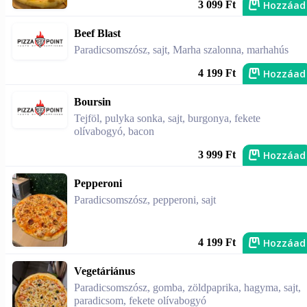
Hozzáad
3 099 Ft
Beef Blast
Paradicsomszósz, sajt, Marha szalonna, marhahús
Hozzáad
4 199 Ft
Boursin
Tejföl, pulyka sonka, sajt, burgonya, fekete
olívabogyó, bacon
Hozzáad
3 999 Ft
Pepperoni
Paradicsomszósz, pepperoni, sajt
Hozzáad
4 199 Ft
Vegetáriánus
Paradicsomszósz, gomba, zöldpaprika, hagyma, sajt,
paradicsom, fekete olívabogyó