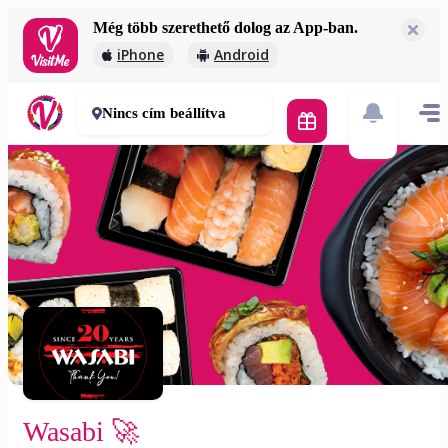
Még több szerethető dolog az App-ban.
Wasabi 🚀
iPhone
Android
2 000 Ft
30-50 perc
Nincs cím beállítva
Wasabi 🚀