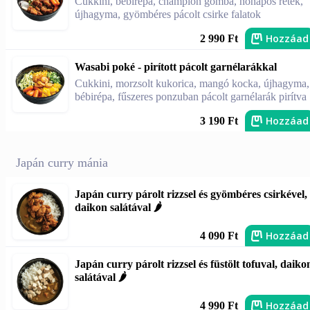
Cukkini, bébirépa, champion gomba, hónapos retek,
újhagyma, gyömbéres pácolt csirke falatok
Hozzáad
2 990 Ft
Wasabi poké - pirított pácolt garnélarákkal
Cukkini, morzsolt kukorica, mangó kocka, újhagyma,
bébirépa, fűszeres ponzuban pácolt garnélarák pirítva
Hozzáad
3 190 Ft
Japán curry mánia
Japán curry párolt rizzsel és gyömbéres csirkével,
daikon salátával 🌶️
Hozzáad
4 090 Ft
Japán curry párolt rizzsel és füstölt tofuval, daiko
salátával 🌶️
Hozzáad
4 990 Ft