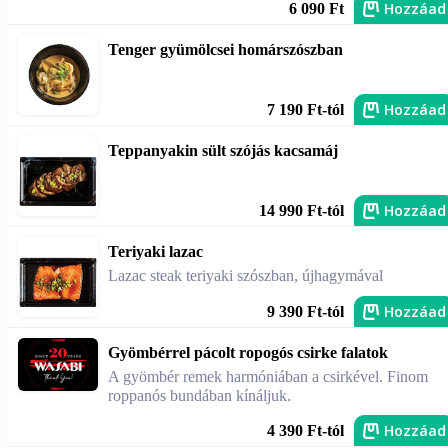
Hozzáad
6 090 Ft
Tenger gyümölcsei homárszószban
Hozzáad
7 190 Ft-tól
Teppanyakin sült szójás kacsamáj
Hozzáad
14 990 Ft-tól
Teriyaki lazac
Lazac steak teriyaki szószban, újhagymával
Hozzáad
9 390 Ft-tól
Gyömbérrel pácolt ropogós csirke falatok
A gyömbér remek harmóniában a csirkével. Finom
roppanós bundában kínáljuk.
Hozzáad
4 390 Ft-tól