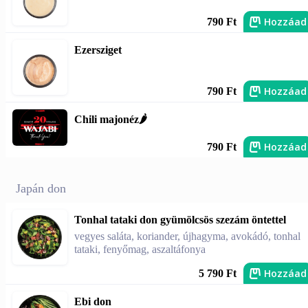
Hozzáad
790 Ft
Ezersziget
Hozzáad
790 Ft
Chili majonéz🌶️
Hozzáad
790 Ft
Japán don
Tonhal tataki don gyümölcsös szezám öntettel
vegyes saláta, koriander, újhagyma, avokádó, tonhal
tataki, fenyőmag, aszaltáfonya
Hozzáad
5 790 Ft
Ebi don