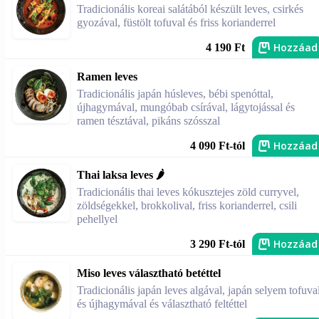
Tradicionális koreai salátából készült leves, csirkés
gyozával, füstölt tofuval és friss korianderrel
Hozzáad
4 190 Ft
Ramen leves
Tradicionális japán húsleves, bébi spenóttal,
újhagymával, mungóbab csírával, lágytojással és
ramen tésztával, pikáns szósszal
Hozzáad
4 090 Ft-tól
Thai laksa leves 🌶️
Tradicionális thai leves kókusztejes zöld curryvel,
zöldségekkel, brokkolival, friss korianderrel, csili
pehellyel
Hozzáad
3 290 Ft-tól
Miso leves választható betéttel
Tradicionális japán leves algával, japán selyem tofuva
és újhagymával és választható feltéttel