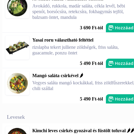
Avokádó, rukkola, madár saláta, cékla levél, bébi
spenót, borsócsíra, retekcsíra, fokhagymás tejföl,
balzsam öntet, mandula
Hozzáad
3 690 Ft-tól
Yasai roru választható feltéttel
rizslapba tekert julliene zöldségek, friss saláta,
guacamule, ponzu öntet
Hozzáad
5 490 Ft-tól
Mangó saláta csirkével 🌶️
Vegyes saláta mangó kockákkal, friss zöldfűszerekkel
chili szállal
Hozzáad
5 490 Ft-tól
Levesek
Kimchi leves csirkés gyozával és füstölt tofuval 🌶️🌶️