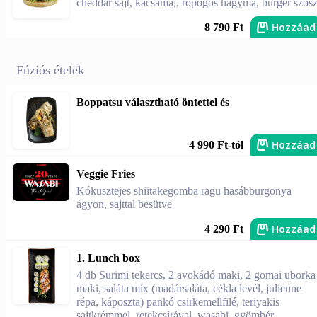
cheddar sajt, kacsamáj, ropogós hagyma, burger szós
Hozzáad
8 790 Ft
Fúziós ételek
Boppatsu választható öntettel és
Hozzáad
4 990 Ft-tól
Veggie Fries
Kókusztejes shiitakegomba ragu hasábburgonya
ágyon, sajttal besütve
Hozzáad
4 290 Ft
1. Lunch box
4 db Surimi tekercs, 2 avokádó maki, 2 gomai uborka
maki, saláta mix (madársaláta, cékla levél, julienne
répa, káposzta) pankó csirkemellfilé, teriyakis
sajtkrémmel, retekcsírával, wasabi, gyömbér