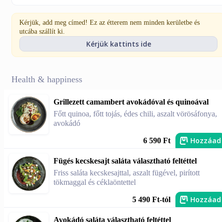
Kérjük, add meg címed! Ez az étterem nem minden kerületbe és
utcába szállít ki.
Kérjük kattints ide
Health & happiness
Grillezett camambert avokádóval és quinoával
Főtt quinoa, főtt tojás, édes chili, aszalt vörösáfonya,
avokádó
Hozzáad
6 590 Ft
Fügés kecskesajt saláta választható feltéttel
Friss saláta kecskesajttal, aszalt fügével, pirított
tökmaggal és céklaöntettel
Hozzáad
5 490 Ft-tól
Avokádó saláta választható feltéttel