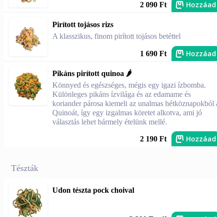
Hozzáad
2 090 Ft
Pirított tojásos rizs
A klasszikus, finom pirított tojásos betéttel
Hozzáad
1 690 Ft
Pikáns pirított quinoa 🌶️
Könnyed és egészséges, mégis egy igazi ízbomba.
Különleges pikáns ízvilága és az edamame és
koriander párosa kiemeli az unalmas hétköznapokból 
Quinoát, így egy izgalmas köretet alkotva, ami jó
választás lehet bármely ételünk mellé.
Hozzáad
2 190 Ft
Tészták
Udon tészta pock choival