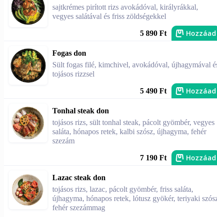
sajtkrémes pirított rizs avokádóval, királyrákkal,
vegyes salátával és friss zöldségekkel
Hozzáad
5 890 Ft
Fogas don
Sült fogas filé, kimchivel, avokádóval, újhagymával é
tojásos rizzsel
Hozzáad
5 490 Ft
Tonhal steak don
tojásos rizs, sült tonhal steak, pácolt gyömbér, vegyes
saláta, hónapos retek, kalbi szósz, újhagyma, fehér
szezám
Hozzáad
7 190 Ft
Lazac steak don
tojásos rizs, lazac, pácolt gyömbér, friss saláta,
újhagyma, hónapos retek, lótusz gyökér, teriyaki szós
fehér szezámmag