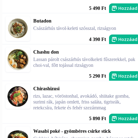
Hozzáad
5 490 Ft
Butadon
Császárhús távol-keleti szósszal, rizságyon
Hozzáad
4 390 Ft
Chashu don
Lassan párolt császárhús távolkeleti fűszerekkel, pak
choi-val, főtt tojással rizságyon
Hozzáad
5 290 Ft
Chirashizusi
rizs, lazac, vöröstonhal, avokádó, shiitake gomba,
surimi rák, japán omlett, friss saláta, tigrisrák,
retekcsíra, fekete és fehér szezámmag
Hozzáad
5 890 Ft
Wasabi poké - gyömbéres csirke stick