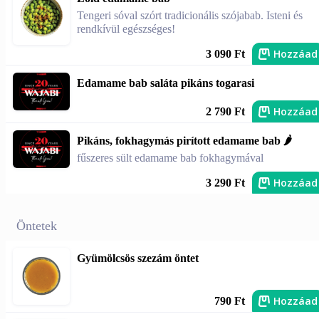
Tengeri sóval szórt tradicionális szójabab. Isteni és
rendkívül egészséges!
Hozzáad
3 090 Ft
Edamame bab saláta pikáns togarasi
Hozzáad
2 790 Ft
Pikáns, fokhagymás pirított edamame bab 🌶️
fűszeres sült edamame bab fokhagymával
Hozzáad
3 290 Ft
Öntetek
Gyümölcsös szezám öntet
Hozzáad
790 Ft