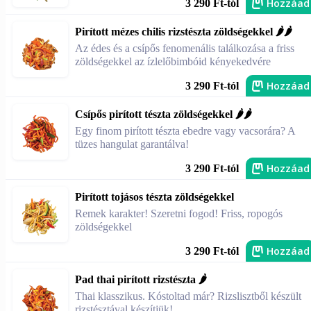
Hozzáad
3 290 Ft-tól
Pirított mézes chilis rizstészta zöldségekkel 🌶️🌶️
Az édes és a csípős fenomenális találkozása a friss
zöldségekkel az ízlelőbimbóid kényekedvére
Hozzáad
3 290 Ft-tól
Csípős pirított tészta zöldségekkel 🌶️🌶️
Egy finom pirított tészta ebedre vagy vacsorára? A
tüzes hangulat garantálva!
Hozzáad
3 290 Ft-tól
Pirított tojásos tészta zöldségekkel
Remek karakter! Szeretni fogod! Friss, ropogós
zöldségekkel
Hozzáad
3 290 Ft-tól
Pad thai pirított rizstészta 🌶️
Thai klasszikus. Kóstoltad már? Rizslisztből készült
rizstésztával készítjük!