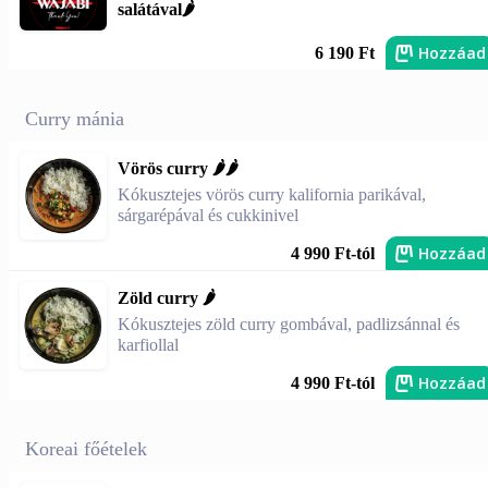
salátával🌶️
Hozzáad
6 190 Ft
Curry mánia
Vörös curry 🌶️🌶️
Kókusztejes vörös curry kalifornia parikával,
sárgarépával és cukkinivel
Hozzáad
4 990 Ft-tól
Zöld curry 🌶️
Kókusztejes zöld curry gombával, padlizsánnal és
karfiollal
Hozzáad
4 990 Ft-tól
Koreai főételek