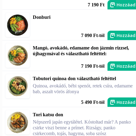
Hozzáad
7 190 Ft
Donburi
Hozzáad
7 090 Ft-tól
Mangó, avokádó, edamame don jázmin rizzsel,
újhagymával és választható feltéttel:
Hozzáad
7 190 Ft-tól
Tobutori quinoa don választható feltéttel
Quinoa, avokádó, bébi spenót, retek csíra, edamame
bab, aszalt vörös áfonya
Hozzáad
5 490 Ft-tól
Tori katsu don
Népszerű japán egytálétel. Kóstoltad már? A panko
csirke viszi benne a prímet. Rizságy, panko
csirkecomb, tojás, hagyma, soba szósz