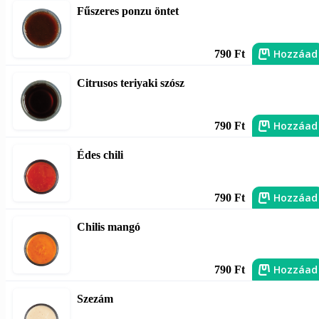
Fűszeres ponzu öntet
Hozzáad
790 Ft
Citrusos teriyaki szósz
Hozzáad
790 Ft
Édes chili
Hozzáad
790 Ft
Chilis mangó
Hozzáad
790 Ft
Szezám