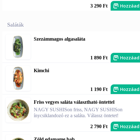
Hozzáad
3 290 Ft
Saláták
Szezámmagos algasaláta
Hozzáad
1 890 Ft
Kimchi
Hozzáad
1 190 Ft
Friss vegyes saláta választható öntettel
NAGY SUSHISon friss, NAGY SUSHISon
ínycsiklandozó ez a saláta. Válassz öntetet!
Hozzáad
2 790 Ft
Zöld edamame bab