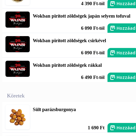
Hozzáad
4 390 Ft-tól
Wokban pirított zöldségek japán selyem tofuval
Hozzáad
6 090 Ft-tól
Wokban pirított zöldségek csirkével
Hozzáad
6 090 Ft-tól
Wokban pirított zöldségek rákkal
Hozzáad
6 490 Ft-tól
Köretek
Sült parázsburgonya
Hozzáad
1 690 Ft