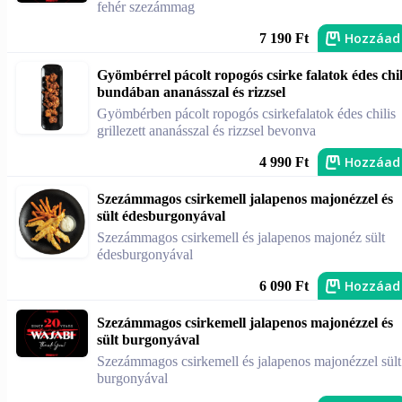
fehér szezámmag
Hozzáad
7 190 Ft
Gyömbérrel pácolt ropogós csirke falatok édes chil
bundában ananásszal és rizzsel
Gyömbérben pácolt ropogós csirkefalatok édes chilis
grillezett ananásszal és rizzsel bevonva
Hozzáad
4 990 Ft
Szezámmagos csirkemell jalapenos majonézzel és
sült édesburgonyával
Szezámmagos csirkemell és jalapenos majonéz sült
édesburgonyával
Hozzáad
6 090 Ft
Szezámmagos csirkemell jalapenos majonézzel és
sült burgonyával
Szezámmagos csirkemell és jalapenos majonézzel sült
burgonyával