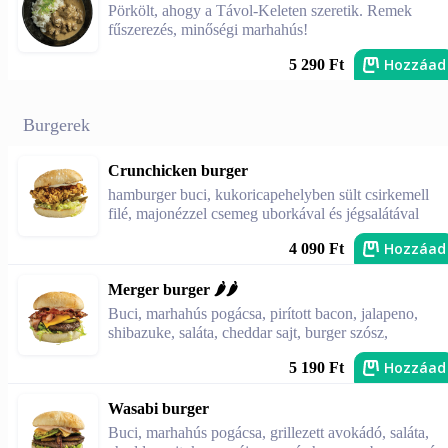
Pörkölt, ahogy a Távol-Keleten szeretik. Remek
fűszerezés, minőségi marhahús!
Hozzáad
5 290 Ft
Burgerek
Crunchicken burger
hamburger buci, kukoricapehelyben sült csirkemell
filé, majonézzel csemeg uborkával és jégsalátával
Hozzáad
4 090 Ft
Merger burger 🌶️🌶️
Buci, marhahús pogácsa, pirított bacon, jalapeno,
shibazuke, saláta, cheddar sajt, burger szósz,
Hozzáad
5 190 Ft
Wasabi burger
Buci, marhahús pogácsa, grillezett avokádó, saláta,