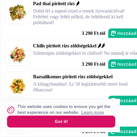
Pad thai pirított rizs 🌶️
Dobd fel a napod ezzel a remek rizsvariációval!
Feltéttel vagy feltét nélkül, de feltétlenül ki kell
próbálnod!
Hozzáad
3 290 Ft-tól
Chilis pirított rizs zöldségekkel 🌶️🌶️
Színterápia zöldségekkel és chilivel! Ne maradj le róla
Hozzáad
3 290 Ft-tól
Bazsalikomos pirított rizs zöldségekkel
A kihagyhatatlan! Az 50 legízletesebb street food
élharcosa!
Hozzáad
3 290 Ft-tól
This website uses cookies to ensure you get the
best experience on our website.
Learn more
Pirított brokkolis, tojásos rizs
Pirított brokkolis, tojásos rizs
Got it!
Hozzáad
3 290 Ft-tól