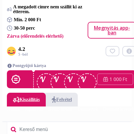
A megadott címre nem szállít ki az
étterem.
Min. 2 000 Ft
Megnyitás app-
30-50 perc
ban
Zárva (előrendelés elérhető)
4.2
5 -ból
Pontgyűjtő kártya
1 000 Ft
Kiszállítás
Felvétel
k
Tészták
Japán rizs
Bento boxok
Desszertek
Desszert levese