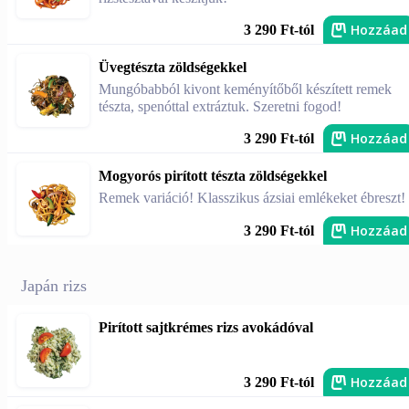
Hozzáad
3 290 Ft-tól
Üvegtészta zöldségekkel
Mungóbabból kivont keményítőből készített remek
tészta, spenóttal extráztuk. Szeretni fogod!
Hozzáad
3 290 Ft-tól
Mogyorós pirított tészta zöldségekkel
Remek variáció! Klasszikus ázsiai emlékeket ébreszt!
Hozzáad
3 290 Ft-tól
Japán rizs
Pirított sajtkrémes rizs avokádóval
Hozzáad
3 290 Ft-tól