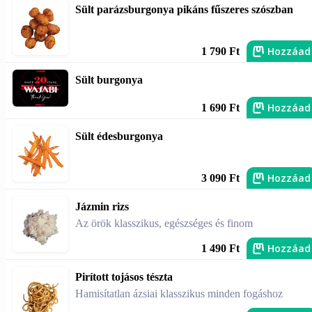
Sült parázsburgonya pikáns fűszeres szószban
Hozzáad
1 790 Ft
Sült burgonya
Hozzáad
1 690 Ft
Sült édesburgonya
Hozzáad
3 090 Ft
Jázmin rizs
Az örök klasszikus, egészséges és finom
Hozzáad
1 490 Ft
Pirított tojásos tészta
Hamisítatlan ázsiai klasszikus minden fogáshoz