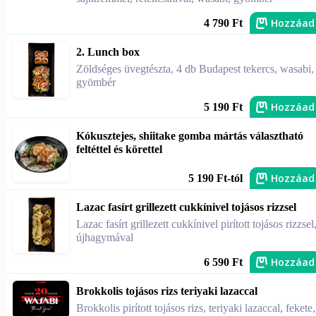
Hozzáad
4 790 Ft
2. Lunch box
Zöldséges üvegtészta, 4 db Budapest tekercs, wasabi,
gyömbér
Hozzáad
5 190 Ft
Kókusztejes, shiitake gomba mártás választható
feltéttel és körettel
Hozzáad
5 190 Ft-tól
Lazac fasírt grillezett cukkínivel tojásos rizzsel
Lazac fasírt grillezett cukkínivel pirított tojásos rizzsel
újhagymával
Hozzáad
6 590 Ft
Brokkolis tojásos rizs teriyaki lazaccal
Brokkolis pirított tojásos rizs, teriyaki lazaccal, fekete,