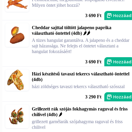
Milyen öntet jöhet hozzá?
Hozzáad
3 690 Ft
Cheddar sajttal töltött jalapeno paprika
választható öntettel (4db) 🌶️🌶️
A tüzes hangulat garantálva. A jalapeno és a cheddar
sajt házassága. Ne felejts el öntetet választani a
hangulat fokozásáért!
Hozzáad
3 690 Ft
Házi készítésű tavaszi tekercs választható öntettel
(4db)
házi zöldséges tavaszi tekercs választható szósszal
Hozzáad
3 290 Ft
Grillezett rák szójás fokhagymás raguval és friss
chilivel (4db) 🌶️
grillezett garnélarák szójahagyma raguval és friss
chilivel