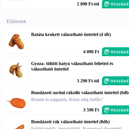
Hozzáad
2 090 Ft-tól
Előételek
Batáta krokett választható öntettel (4 db)
Hozzáad
4 090 Ft
Gyoza- töltött batyu választható feltéttel és
választható öntettel
Hozzáad
3 290 Ft-tól
Bundázott surimi rákolló választható öntettel (6db
Remek és roppanós. Kérsz még belőle?
Hozzáad
3 590 Ft
Bundázott rák választható öntettel (8db)
Felöltöztettük, megsütöttük. Ropogtasd élvezettel!