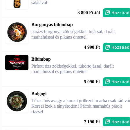
salátával
Hozzáad
3 890 Ft-tól
Burgonyás bibimbap
parázs burgonya zöldségekkel, tojással, darált
marhahússal és pikáns öntettel
Hozzáad
4 990 Ft
Bibimbap
Pirított rizs zöldségekkel, tükörtojással, darált
marhahússal és pikáns öntettel
Hozzáad
5 090 Ft
Bulgogi
Tüzes hús avagy a koreai grillezett marha csak rád vár
Koreai ízek a tányérodon! Pácolt marhahús párolt
rizzsel
Hozzáad
7 190 Ft