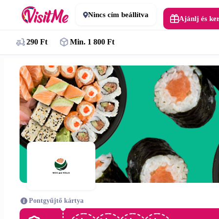
Nincs cím beállítva
Ajánlj és ke
290 Ft
Min. 1 800 Ft
Pontgyűjtő kártya