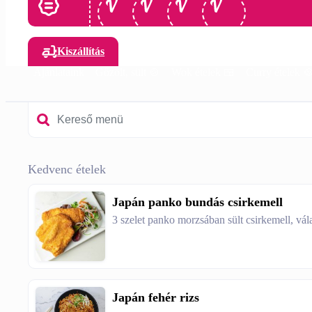
Kiszállítás
Ajánlataink
Gőzölt, sült 🍲
Wok ételek 🍱
Curry ételek 
Kedvenc ételek
Japán panko bundás csirkemell
3 szelet panko morzsában sült csirkemell, vál
Japán fehér rizs