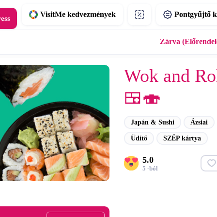
VisitMe kedvezmények
Pontgyűjtő k
ress
Zárva (Előrendelé
Wok and Rol
🍱🍣
Japán & Sushi
Ázsiai
Üdítő
SZÉP kártya
5.0
5 -ból